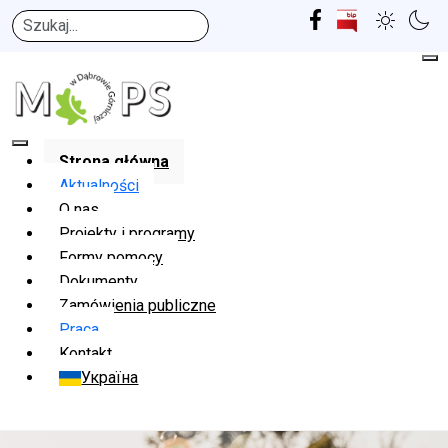
Szukaj
Strona główna
Aktualności
O nas
Projekty i programy
Formy pomocy
Dokumenty
Zamówienia publiczne
Praca
Kontakt
Україна