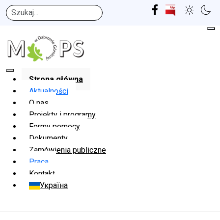
Szukaj
Strona główna
Aktualności
O nas
Projekty i programy
Formy pomocy
Dokumenty
Zamówienia publiczne
Praca
Kontakt
Україна