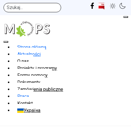
Szukaj
Strona główna
Aktualności
O nas
Projekty i programy
Formy pomocy
Dokumenty
Zamówienia publiczne
Praca
Kontakt
Україна