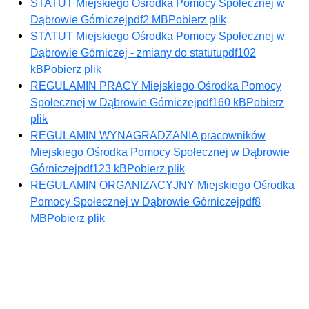
STATUT Miejskiego Ośrodka Pomocy Społecznej w
Dąbrowie Górniczej
pdf
2 MB
Pobierz plik
STATUT Miejskiego Ośrodka Pomocy Społecznej w
Dąbrowie Górniczej - zmiany do statutu
pdf
102
kB
Pobierz plik
REGULAMIN PRACY Miejskiego Ośrodka Pomocy
Społecznej w Dąbrowie Górniczej
pdf
160 kB
Pobierz
plik
REGULAMIN WYNAGRADZANIA pracowników
Miejskiego Ośrodka Pomocy Społecznej w Dąbrowie
Górniczej
pdf
123 kB
Pobierz plik
REGULAMIN ORGANIZACYJNY Miejskiego Ośrodka
Pomocy Społecznej w Dąbrowie Górniczej
pdf
8
MB
Pobierz plik