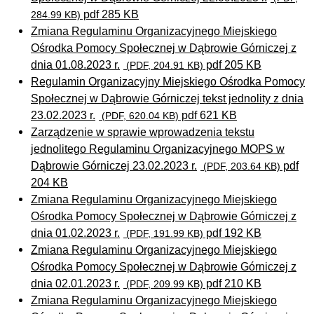
pdf 285 KB
284.99 KB)
Zmiana Regulaminu Organizacyjnego Miejskiego
Ośrodka Pomocy Społecznej w Dąbrowie Górniczej z
dnia 01.08.2023 r.
pdf 205 KB
(PDF, 204.91 KB)
Regulamin Organizacyjny Miejskiego Ośrodka Pomocy
Społecznej w Dąbrowie Górniczej tekst jednolity z dnia
23.02.2023 r.
pdf 621 KB
(PDF, 620.04 KB)
Zarządzenie w sprawie wprowadzenia tekstu
jednolitego Regulaminu Organizacyjnego MOPS w
Dąbrowie Górniczej 23.02.2023 r.
pdf
(PDF, 203.64 KB)
204 KB
Zmiana Regulaminu Organizacyjnego Miejskiego
Ośrodka Pomocy Społecznej w Dąbrowie Górniczej z
dnia 01.02.2023 r.
pdf 192 KB
(PDF, 191.99 KB)
Zmiana Regulaminu Organizacyjnego Miejskiego
Ośrodka Pomocy Społecznej w Dąbrowie Górniczej z
dnia 02.01.2023 r.
pdf 210 KB
(PDF, 209.99 KB)
Zmiana Regulaminu Organizacyjnego Miejskiego