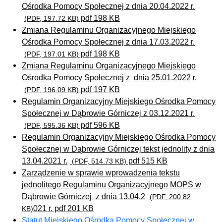
Ośrodka Pomocy Społecznej z dnia 20.04.2022 r.
pdf 198 KB
(PDF, 197.72 KB)
Zmiana Regulaminu Organizacyjnego Miejskiego
Ośrodka Pomocy Społecznej z dnia 17.03.2022 r.
pdf 198 KB
(PDF, 197.01 KB)
Zmiana Regulaminu Organizacyjnego Miejskiego
Ośrodka Pomocy Społecznej z dnia 25.01.2022 r.
pdf 197 KB
(PDF, 196.09 KB)
Regulamin Organizacyjny Miejskiego Ośrodka Pomocy
Społecznej w Dąbrowie Górniczej z 03.12.2021 r.
pdf 596 KB
(PDF, 595.36 KB)
Regulamin Organizacyjny Miejskiego Ośrodka Pomocy
Społecznej w Dąbrowie Górniczej tekst jednolity z dnia
13.04.2021 r.
pdf 515 KB
(PDF, 514.73 KB)
Zarządzenie w sprawie wprowadzenia tekstu
jednolitego Regulaminu Organizacyjnego MOPS w
Dąbrowie Górniczej z dnia 13.04.2
(PDF, 200.82
021 r. pdf 201 KB
KB)
Statut Miejskiego Ośrodka Pomocy Społecznej w