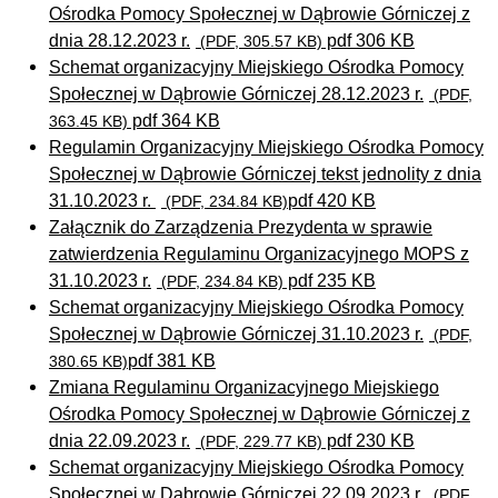
Ośrodka Pomocy Społecznej w Dąbrowie Górniczej z
dnia 28.12.2023 r.
pdf 306 KB
(PDF, 305.57 KB)
Schemat organizacyjny Miejskiego Ośrodka Pomocy
Społecznej w Dąbrowie Górniczej 28.12.2023 r.
(PDF,
pdf 364 KB
363.45 KB)
Regulamin Organizacyjny Miejskiego Ośrodka Pomocy
Społecznej w Dąbrowie Górniczej tekst jednolity z dnia
31.10.2023 r.
pdf 420 KB
(PDF, 234.84 KB)
Załącznik do Zarządzenia Prezydenta w sprawie
zatwierdzenia Regulaminu Organizacyjnego MOPS z
31.10.2023 r.
pdf 235 KB
(PDF, 234.84 KB)
Schemat organizacyjny Miejskiego Ośrodka Pomocy
Społecznej w Dąbrowie Górniczej 31.10.2023 r.
(PDF,
pdf 381 KB
380.65 KB)
Zmiana Regulaminu Organizacyjnego Miejskiego
Ośrodka Pomocy Społecznej w Dąbrowie Górniczej z
dnia 22.09.2023 r.
pdf 230 KB
(PDF, 229.77 KB)
Schemat organizacyjny Miejskiego Ośrodka Pomocy
Społecznej w Dąbrowie Górniczej 22.09.2023 r.
(PDF,