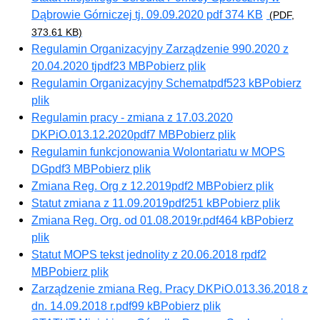
Dąbrowie Górniczej tj. 09.09.2020 pdf 374 KB
(PDF,
373.61 KB)
Regulamin Organizacyjny Zarządzenie 990.2020 z
20.04.2020 tj
pdf
23 MB
Pobierz plik
Regulamin Organizacyjny Schemat
pdf
523 kB
Pobierz
plik
Regulamin pracy - zmiana z 17.03.2020
DKPiO.013.12.2020
pdf
7 MB
Pobierz plik
Regulamin funkcjonowania Wolontariatu w MOPS
DG
pdf
3 MB
Pobierz plik
Zmiana Reg. Org z 12.2019
pdf
2 MB
Pobierz plik
Statut zmiana z 11.09.2019
pdf
251 kB
Pobierz plik
Zmiana Reg. Org. od 01.08.2019r.
pdf
464 kB
Pobierz
plik
Statut MOPS tekst jednolity z 20.06.2018 r
pdf
2
MB
Pobierz plik
Zarządzenie zmiana Reg. Pracy DKPiO.013.36.2018 z
dn. 14.09.2018 r.
pdf
99 kB
Pobierz plik