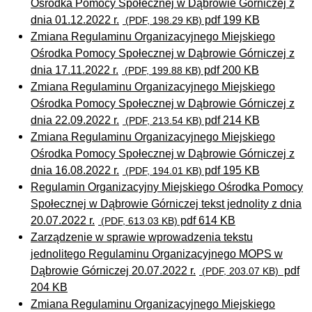
Ośrodka Pomocy Społecznej w Dąbrowie Górniczej z
dnia 01.12.2022 r.
pdf 199 KB
(PDF, 198.29 KB)
Zmiana Regulaminu Organizacyjnego Miejskiego
Ośrodka Pomocy Społecznej w Dąbrowie Górniczej z
dnia 17.11.2022 r.
pdf 200 KB
(PDF, 199.88 KB)
Zmiana Regulaminu Organizacyjnego Miejskiego
Ośrodka Pomocy Społecznej w Dąbrowie Górniczej z
dnia 22.09.2022 r.
pdf 214 KB
(PDF, 213.54 KB)
Zmiana Regulaminu Organizacyjnego Miejskiego
Ośrodka Pomocy Społecznej w Dąbrowie Górniczej z
dnia 16.08.2022 r.
pdf 195 KB
(PDF, 194.01 KB)
Regulamin Organizacyjny Miejskiego Ośrodka Pomocy
Społecznej w Dąbrowie Górniczej tekst jednolity z dnia
20.07.2022 r.
pdf 614 KB
(PDF, 613.03 KB)
Zarządzenie w sprawie wprowadzenia tekstu
jednolitego Regulaminu Organizacyjnego MOPS w
Dąbrowie Górniczej 20.07.2022 r.
pdf
(PDF, 203.07 KB)
204 KB
Zmiana Regulaminu Organizacyjnego Miejskiego