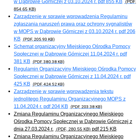
w Dąbrowie Górniczej z 03.10.2024 r. pdf 855 KB
(PDF,
854.65 KB)
Zarządzenie w sprawie wprowadzenia Regulaminu
zgłaszania naruszeń prawa oraz ochrony sygnalistów
w MOPS w Dąbrowie Górniczej z 03.10.2024 r. pdf 206
KB
(PDF, 205.93 KB)
Schemat organizacyjny Miejskiego Ośrodka Pomocy
Społecznej w Dąbrowie Górniczej 11.04.2024 r. pdf
381 KB
(PDF, 380.38 KB)
Regulamin Organizacyjny Miejskiego Ośrodka Pomocy
Społecznej w Dąbrowie Górniczej z 11.04.2024 r. pdf
425 KB
(PDF, 424.52 KB)
Zarządzenie w sprawie wprowadzenia tekstu
jednolitego Regulaminu Organizacyjnego MOPS z
11.04.2024 r. pdf 204 KB
(PDF, 203.38 KB)
Zmiana Regulaminu Organizacyjnego Miejskiego
Ośrodka Pomocy Społecznej w Dąbrowie Górniczej z
dnia 27.03.2024 r.
pdf 215 KB
(PDF, 280.55 KB)
Zmiana Regulaminu Organizacyjnego Miejskiego