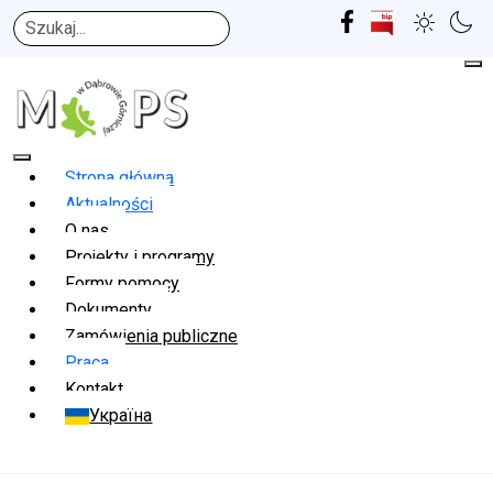
Szukaj
Strona główna
Aktualności
O nas
Projekty i programy
Formy pomocy
Dokumenty
Zamówienia publiczne
Praca
Kontakt
Україна