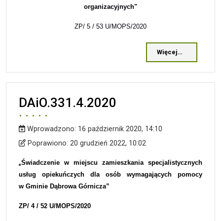
organizacyjnych"
ZP/ 5 / 53 U/MOPS/2020
Więcej…
DAiO.331.4.2020
Wprowadzono:
16 październik 2020, 14:10
Wprowadzono
Poprawiono
Poprawiono:
20 grudzień 2022, 10:02
„
Świadczenie w miejscu zamieszkania
specjalistycznych
usług opiekuńczych dla osób wymagających pomocy
w Gminie Dąbrowa Górnicza”
ZP/
4
/
52
U/MOPS/20
20