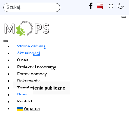
Szukaj
Strona główna
Aktualności
O nas
Projekty i programy
Formy pomocy
Dokumenty
Zamówienia publiczne
Praca
Kontakt
Україна