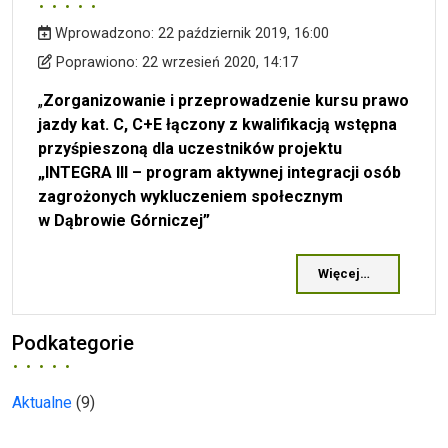
Wprowadzono:
22 październik 2019, 16:00
Wprowadzono
Poprawiono
Poprawiono:
22 wrzesień 2020, 14:17
„
Zorganizowanie i przeprowadzenie k
ursu prawo
jazdy kat. C, C+E łączony z kwalifikacją wstępna
przyśpieszoną dla uczestników projektu
„INTEGRA III – program aktywnej integracji osób
zagrożonych wykluczeniem społecznym
w Dąbrowie Górniczej”
Więcej…
Podkategorie
Aktualne
(9)