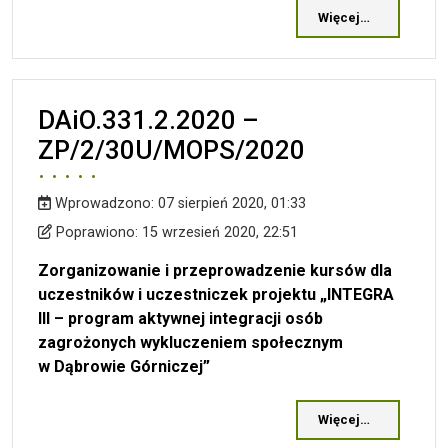
Więcej…
DAiO.331.2.2020 –
ZP/2/30U/MOPS/2020
Wprowadzono:
07 sierpień 2020, 01:33
Wprowadzono
Poprawiono
Poprawiono:
15 wrzesień 2020, 22:51
Zorganizowanie i przeprowadzenie kursów
dla
uczestników i uczestniczek projektu
„INTEGRA
II
I
– program aktywnej integracji osób
zagrożonych wykluczeniem społecznym
w Dąbrowie Górniczej”
Więcej…