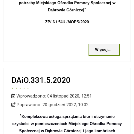
potrzeby Miejskiego Ośrodka Pomocy Społecznej w
Dąbrowie Górniczej"
ZP/
6
/
54
U /MOPS/2
020
Więcej…
DAiO.331.5.2020
Wprowadzono:
04 listopad 2020, 12:51
Wprowadzono
Poprawiono
Poprawiono:
20 grudzień 2022, 10:02
"
Kompleksowa usługa sprzątania biur i utrzymanie
czystości w pomieszczeniach Miejskiego Ośrodka Pomocy
Społecznej w Dąbrowie Górniczej i jego komórkach