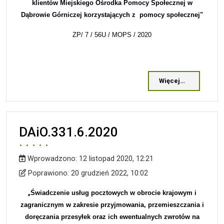
klientów Miejskiego Ośrodka Pomocy Społecznej w
Dąbrowie Górniczej korzystających z pomocy społecznej"
ZP/ 7 / 56U / MOPS / 2020
Więcej…
DAiO.331.6.2020
Wprowadzono:
12 listopad 2020, 12:21
Wprowadzono
Poprawiono
Poprawiono:
20 grudzień 2022, 10:02
„
Świadczenie usług pocztowych w obrocie krajowym i
zagranicznym w zakresie przyjmowania, przemieszczania i
doręczania przesyłek oraz ich ewentualnych zwrotów na