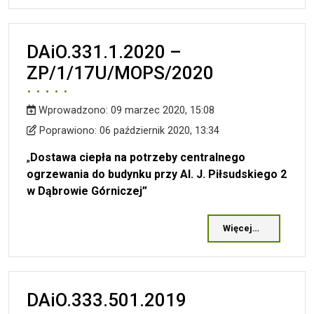
DAiO.331.1.2020 –
ZP/1/17U/MOPS/2020
Wprowadzono:
09 marzec 2020, 15:08
Wprowadzono
Poprawiono
Poprawiono:
06 październik 2020, 13:34
„
Dostawa ciepła na potrzeby centralnego
ogrzewania do
budynku przy Al. J. Piłsudskiego 2
w Dąbrowie Górniczej”
Więcej…
DAiO.333.501.2019