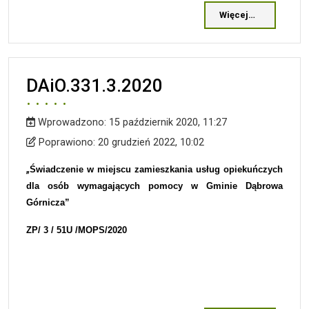
Więcej…
DAiO.331.3.2020
Wprowadzono:
15 październik 2020, 11:27
Wprowadzono
Poprawiono
Poprawiono:
20 grudzień 2022, 10:02
„
Świadczenie w miejscu zamieszkania usług opiekuńczych
dla osób wymagających pomocy w Gminie Dąbrowa
Górnicza”
ZP/
3
/
51
U /MOPS/20
20