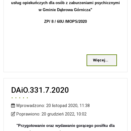
usług opiekuńczych dla osób z zaburzeniami psychicznymi
w Gminie Dąbrowa Górnicza”
ZP/
8
/
60
U /MOPS/20
20
Więcej…
DAiO.331.7.2020
Wprowadzono:
20 listopad 2020, 11:38
Wprowadzono
Poprawiono
Poprawiono:
20 grudzień 2022, 10:02
"Przygotowanie oraz wydawanie gorącego posiłku dla