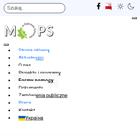
Szukaj
Strona główna
Aktualności
O nas
Projekty i programy
Formy pomocy
Dokumenty
Zamówienia publiczne
Praca
Kontakt
Україна