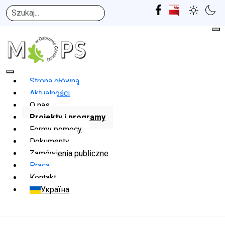
Szukaj
Strona główna
Aktualności
O nas
Projekty i programy
Formy pomocy
Dokumenty
Zamówienia publiczne
Praca
Kontakt
Україна